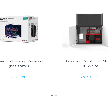
arium Desktop Peninsula
Akwarium Neptunian M-
(bez szafki)
120 White
SZCZEGÓŁY
SZCZEGÓŁY