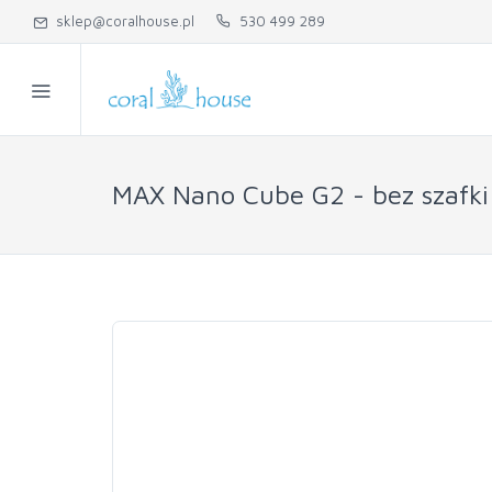
sklep@coralhouse.pl
530 499 289
MAX Nano Cube G2 - bez szafki