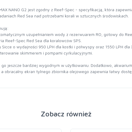
AX NANO G2 jest zgodny z Reef-Spec - specyfikacją, która zapewnia
badaniach Red Sea nad potrzebami korali w sztucznych środowiskach.
ują:
 automatycznym uzupełnianiem wody z rezerwuarem RO, gotowy do Re
ria Reef-Spec Red Sea dla koralowców SPS.
Sicce o wydajności 950 LPH dla kostki i półwyspy oraz 1550 LPH dla 
 sterowanie skimmerem i pompami cyrkulacyjnymi.
i go jeszcze bardziej wygodnym w użytkowaniu. Dodatkowo, akwarium 
 obracalny ekran tylnego zbiornika olejowego zapewnia łatwy dostęp 
Zobacz również