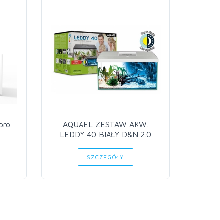
pro
AQUAEL ZESTAW AKW.
Desk
LEDDY 40 BIAŁY D&N 2.0
SZCZEGÓŁY