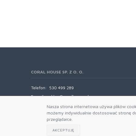
CORAL HOUSE SP. Z O. O.
Telefon:
530 499 289
E-mail:
sklep@coralhouse.pl
Nasza strona internetowa używa plików cooki
możemy indywidualnie dostosować stronę do 
przeglądarce.
AKCEPTUJĘ