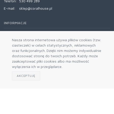
Telefon:
530 499 289
E-mail:
sklep@coralhouse.pl
INFORMACJE
REGULAMINY
Nasza strona internetowa używa plików cookies (tzw.
ciasteczek) w celach statystycznych, reklamowych
oraz funkcjonalnych. Dzięki nim możemy indywidualnie
dostosować stronę do twoich potrzeb. Każdy może
zaakceptować pliki cookies albo ma możliwość
wyłączenia ich w przeglądarce.
AKCEPTUJĘ
Zapisz się do naszego newslettera
Akceptuję politykę prywatności
© 2026 CoralHouse B2B. Engine
mercatum b2b