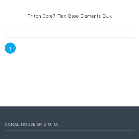
Triton Core7 Flex Base Elements Bulk
1
CORAL HOUSE SP. Z O. O.