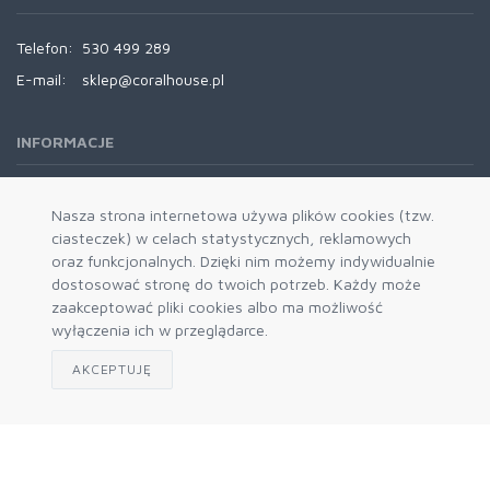
Telefon:
530 499 289
E-mail:
sklep@coralhouse.pl
INFORMACJE
REGULAMINY
Nasza strona internetowa używa plików cookies (tzw.
ciasteczek) w celach statystycznych, reklamowych
oraz funkcjonalnych. Dzięki nim możemy indywidualnie
dostosować stronę do twoich potrzeb. Każdy może
zaakceptować pliki cookies albo ma możliwość
wyłączenia ich w przeglądarce.
AKCEPTUJĘ
Zapisz się do naszego newslettera
Akceptuję politykę prywatności