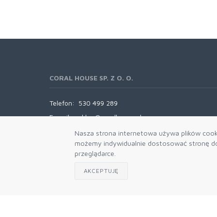
CORAL HOUSE SP. Z O. O.
Telefon:
530 499 289
E-mail:
sklep@coralhouse.pl
Nasza strona internetowa używa plików cooki
możemy indywidualnie dostosować stronę do 
przeglądarce.
AKCEPTUJĘ