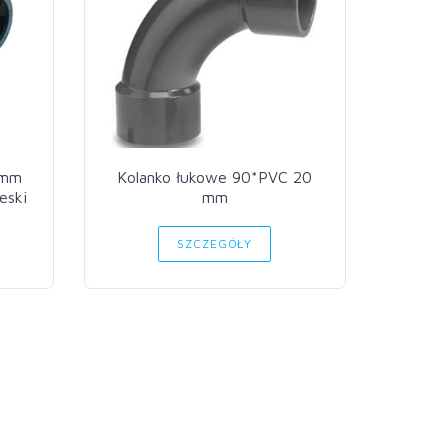
 mm
Kolanko łukowe 90*PVC 20
Kola
eski
mm
SZCZEGÓŁY