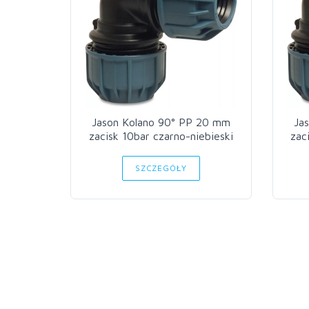
Jason Kolano 90° PP 20 mm
Ja
zacisk 10bar czarno-niebieski
zac
SZCZEGÓŁY