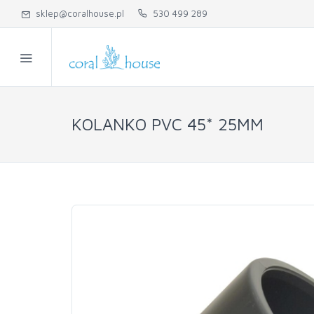
sklep@coralhouse.pl
530 499 289
KOLANKO PVC 45* 25MM