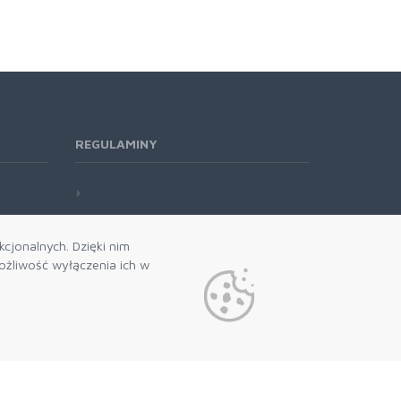
REGULAMINY
cjonalnych. Dzięki nim
żliwość wyłączenia ich w
 naszego newslettera
politykę prywatności