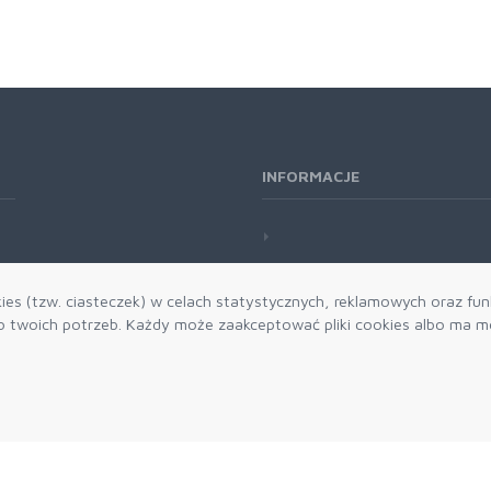
INFORMACJE
es (tzw. ciasteczek) w celach statystycznych, reklamowych oraz funk
twoich potrzeb. Każdy może zaakceptować pliki cookies albo ma mo
Zapisz się do
Akceptuję 