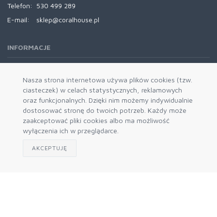
Telefon:
530 499 289
E-mail:
sklep@coralhouse.pl
INFORMACJE
REGULAMINY
Nasza strona internetowa używa plików cookies (tzw.
ciasteczek) w celach statystycznych, reklamowych
oraz funkcjonalnych. Dzięki nim możemy indywidualnie
dostosować stronę do twoich potrzeb. Każdy może
zaakceptować pliki cookies albo ma możliwość
wyłączenia ich w przeglądarce.
AKCEPTUJĘ
Zapisz się do naszego newslettera
Akceptuję politykę prywatności
© 2026 CoralHouse B2B. Engine
mercatum b2b