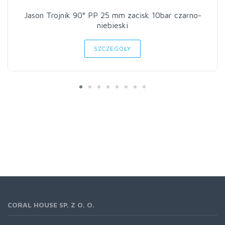
Jason Trojnik 90° PP 25 mm zacisk 10bar czarno-
niebieski
SZCZEGÓŁY
CORAL HOUSE SP. Z O. O.