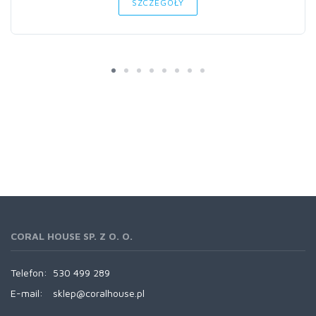
SZCZEGÓŁY
CORAL HOUSE SP. Z O. O.
Telefon:
530 499 289
E-mail:
sklep@coralhouse.pl