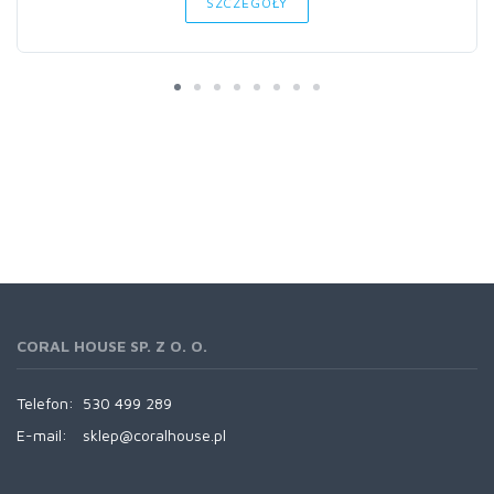
SZCZEGÓŁY
CORAL HOUSE SP. Z O. O.
Telefon:
530 499 289
E-mail:
sklep@coralhouse.pl