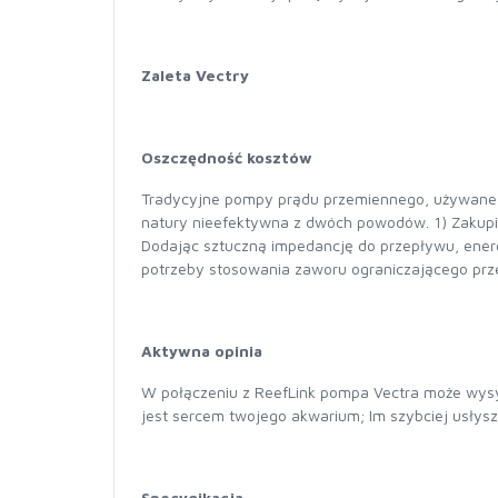
Zaleta Vectry
Oszczędność kosztów
Tradycyjne pompy prądu przemiennego, używane j
natury nieefektywna z dwóch powodów. 1) Zakupio
Dodając sztuczną impedancję do przepływu, ener
potrzeby stosowania zaworu ograniczającego prz
Aktywna opinia
W połączeniu z ReefLink pompa Vectra może wysy
jest sercem twojego akwarium; Im szybciej usłysz
Specygikacja