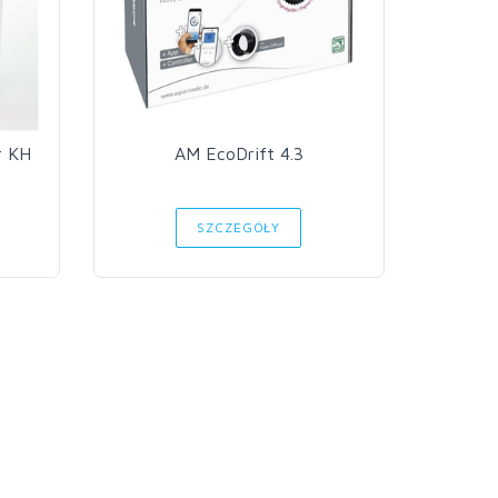
r KH
AM EcoDrift 4.3
Aq
SZCZEGÓŁY