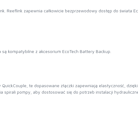
ink. Reeflink zapewnia całkowicie bezprzewodowy dostęp do świata E
a są kompatybilne z akcesorium EcoTech Battery Backup.
uickCouple, te dopasowane złączki zapewniają elastyczność, dzięki kt
a spirali pompy, aby dostosować się do potrzeb instalacji hydrauliczne