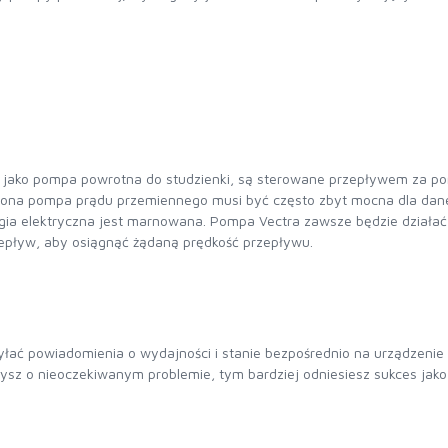
ako pompa powrotna do studzienki, są sterowane przepływem za pomo
na pompa prądu przemiennego musi być często zbyt mocna dla danej 
gia elektryczna jest marnowana. Pompa Vectra zawsze będzie działać
epływ, aby osiągnąć żądaną prędkość przepływu.
łać powiadomienia o wydajności i stanie bezpośrednio na urządzenie
ysz o nieoczekiwanym problemie, tym bardziej odniesiesz sukces jako