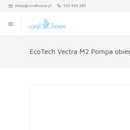
sklep@coralhouse.pl
530 499 289
EcoTech Vectra M2 Pompa obie