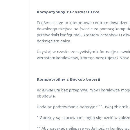
Kompatybilny z Ecosmart Live
EcoSmart Live to internetowe centrum dowodzeni
dowolnego miejsca na świecie za pomocą komputer
przewodniki konfiguracji, kreatory przepływu i o
dotknięciem palca.
Uzyskaj w czasie rzeczywistym informacje o swo
wzrostem koralowców, którego oczekujesz? Nasz 
Kompatybilny z Backup baterii
W akwarium bez przepływu ryby i koralowce mogą 
obudowie.
Dodając podtrzymanie bateryjne **, twój zbiornik
* Godziny są szacowane i będą się różnić w zależn
** Aby uzyskać najlepszą wydajność w konfigura