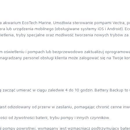
a akwarium EcoTech Marine. Umożliwia sterowanie pompami Vectra, p
a lub urządzenia mobilnego (obsługiwane systemy iOS i Android). Eco
świetlenia, tryby specjalne oraz możliwość tworzenia nowych trybów za
im oświetleniu i pompach lub bezprzewodowo zaktualizuj oprogramow
nagradzany personel obsługi klienta może zalogować się na Twoje ko
zacząć umierać w ciągu zaledwie 4 do 10 godzin. Battery Backup to u
 jest odizolowany od przerw w zasilaniu, pomagając chronić cenne inw
ości od żywotności baterii, trybu pompy i innych czynników.
cji pompy powrotnej, wymagany jest wzmacniacz podtrzymujący bateri