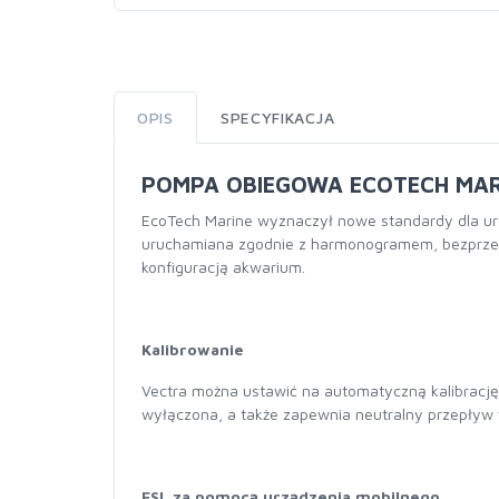
OPIS
SPECYFIKACJA
POMPA OBIEGOWA ECOTECH MAR
EcoTech Marine wyznaczył nowe standardy dla urz
uruchamiana zgodnie z harmonogramem, bezprzewo
konfiguracją akwarium.
Kalibrowanie
Vectra można ustawić na automatyczną kalibrację 
wyłączona, a także zapewnia neutralny przepływ w
ESL za pomocą urządzenia mobilnego