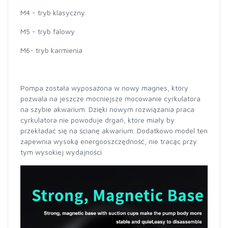
M4 - tryb klasyczny
M5 - tryb falowy
M6- tryb karmienia
Pompa została wyposażona w nowy magnes, który
pozwala na jeszcze mocniejsze mocowanie cyrkulatora
na szybie akwarium. Dzięki nowym rozwiązania praca
cyrkulatora nie powoduje drgań, które miały by
przekładać się na ścianę akwarium. Dodatkowo model ten
zapewnia wysoką energooszczędność, nie tracąc przy
tym wysokiej wydajności.