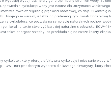
k o wysokiej wydajności, który generuje mocny strumień wody. Stru
. Odpowiednia cyrkulacja wody jest istotna dla utrzymania właściweg
liwia również regulację prędkości obrotowej, co daje Ci kontrolę nad
łtu Twojego akwarium, a także do preferencji ryb i korali. Dodatkow
ączania cyrkulatora, co pozwala na symulację naturalnych ruchów wody
 ryb i korali, a także stworzyć bardziej naturalne środowisko. EOW-16
est także energooszczędny, co przekłada się na niższe koszty eksploa
kulator, który oferuje efektywną cyrkulację i mieszanie wody w Tw
kcji, EOW-16M jest dobrym wyborem dla każdego akwarysty, który chc