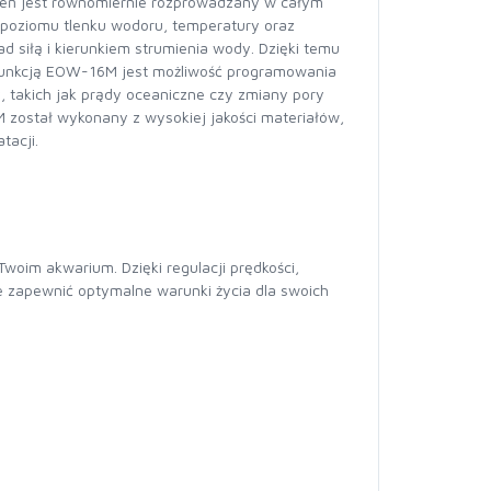
mień jest równomiernie rozprowadzany w całym
o poziomu tlenku wodoru, temperatury oraz
 siłą i kierunkiem strumienia wody. Dzięki temu
ą funkcją EOW-16M jest możliwość programowania
, takich jak prądy oceaniczne czy zmiany pory
M został wykonany z wysokiej jakości materiałów,
tacji.
oim akwarium. Dzięki regulacji prędkości,
e zapewnić optymalne warunki życia dla swoich