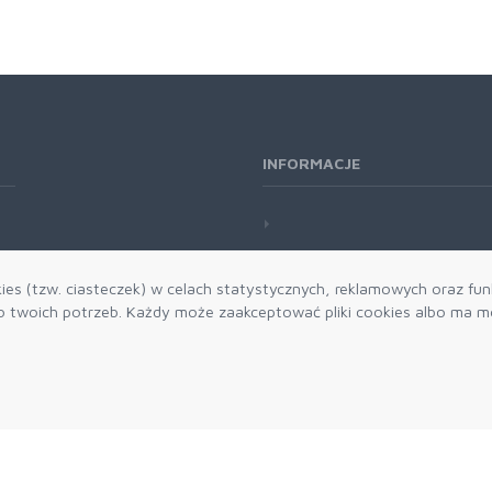
INFORMACJE
es (tzw. ciasteczek) w celach statystycznych, reklamowych oraz funk
twoich potrzeb. Każdy może zaakceptować pliki cookies albo ma mo
Zapisz się do
Akceptuję 