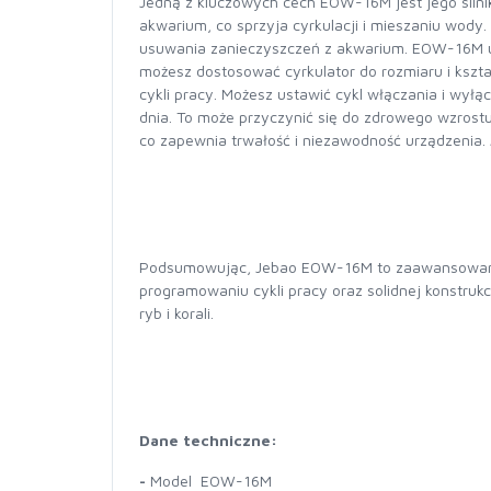
Jedną z kluczowych cech EOW-16M jest jego silni
akwarium, co sprzyja cyrkulacji i mieszaniu wody
usuwania zanieczyszczeń z akwarium. EOW-16M umoż
możesz dostosować cyrkulator do rozmiaru i kszta
cykli pracy. Możesz ustawić cykl włączania i wył
dnia. To może przyczynić się do zdrowego wzrostu
co zapewnia trwałość i niezawodność urządzenia. J
Podsumowując, Jebao EOW-16M to zaawansowany cyr
programowaniu cykli pracy oraz solidnej konstru
ryb i korali.
Dane techniczne:
-
Model EOW-16M