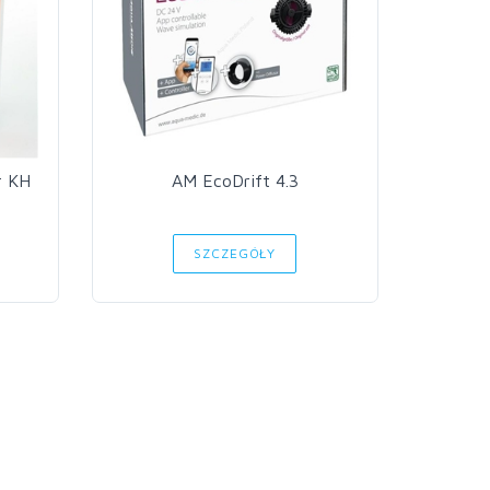
r KH
AM EcoDrift 4.3
Aq
SZCZEGÓŁY