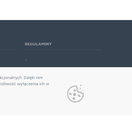
REGULAMINY
cjonalnych. Dzięki nim
żliwość wyłączenia ich w
 naszego newslettera
politykę prywatności