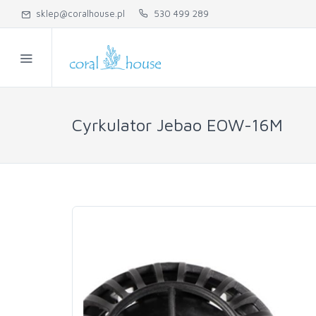
sklep@coralhouse.pl
530 499 289
Cyrkulator Jebao EOW-16M