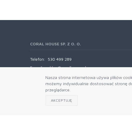
CORAL HOUSE SP. Z O. O.
Telefon:
530 499 289
E-mail:
sklep@coralhouse.pl
Nasza strona internetowa używa plików cooki
możemy indywidualnie dostosować stronę do 
przeglądarce.
AKCEPTUJĘ