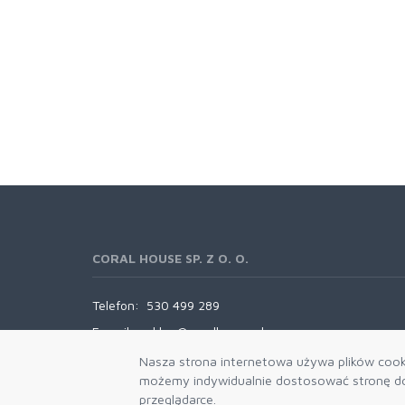
CORAL HOUSE SP. Z O. O.
Telefon:
530 499 289
E-mail:
sklep@coralhouse.pl
Nasza strona internetowa używa plików cooki
możemy indywidualnie dostosować stronę do 
przeglądarce.