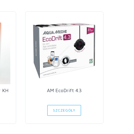
r KH
AM EcoDrift 4.3
Aq
SZCZEGÓŁY