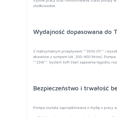
trybów pracy oraz monitorowanie stanu pompy w 
słodkowodne.
Wydajność dopasowana do T
Z maksymalnym przepływem **3500 l/h** i wysok
akwariów z sumpem (ok. 200-400 litrów). Pompa 
**25W**. System Soft Start zapewnia łagodny rozru
Bezpieczeństwo i trwałość 
Pompa została zaprojektowana z myślą o pracy w