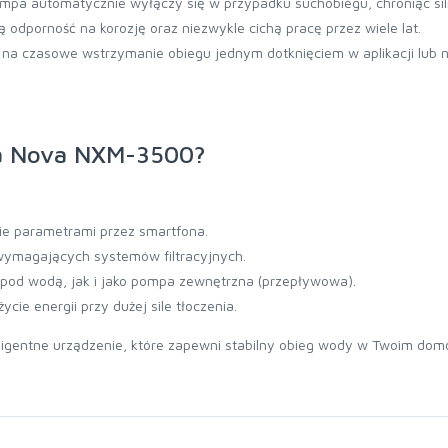
pa automatycznie wyłączy się w przypadku suchobiegu, chroniąc sil
 odporność na korozję oraz niezwykle cichą pracę przez wiele lat.
na czasowe wstrzymanie obiegu jednym dotknięciem w aplikacji lub na
ua Nova NXM-3500?
 parametrami przez smartfona.
 wymagających systemów filtracyjnych.
od wodą, jak i jako pompa zewnętrzna (przepływowa).
ycie energii przy dużej sile tłoczenia.
ligentne urządzenie, które zapewni stabilny obieg wody w Twoim do