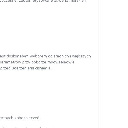
owoczesne, zautomatyzowane akwaria morskie i
est doskonałym wyborem do średnich i większych
 parametrów przy poborze mocy zaledwie
przed uderzeniami ciśnienia.
entnych zabezpieczeń: