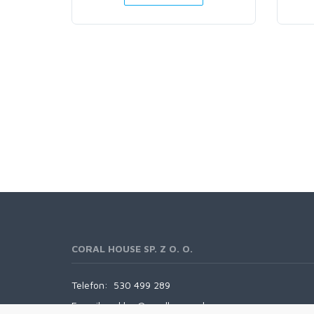
CORAL HOUSE SP. Z O. O.
Telefon:
530 499 289
E-mail:
sklep@coralhouse.pl