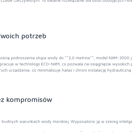
czasie rzeczywistym. To idealne rozwiązanie dla osób budujących n
woich potrzeb
ością podnoszenia słupa wody do **3,0 metrów**, model NXM-3500 j
pracuje w technologii ECO-NXM, co pozwala na osiągnięcie wysokich
ch urządzenia, co minimalizuje hałas i chroni instalację hydrauliczną 
bez kompromisów
 trudnych warunkach wody morskiej. Wyposażono ją w szereg intelig