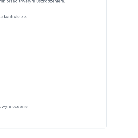
nik przed trwałym uszkodzeniem.
 kontrolerze.
mowym oceanie.