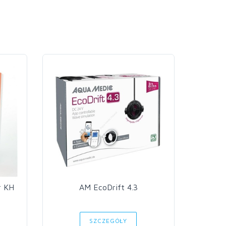
r KH
AM EcoDrift 4.3
Aq
SZCZEGÓŁY