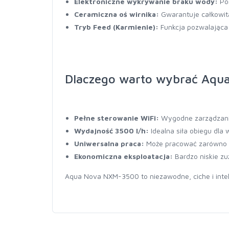
Elektroniczne wykrywanie braku wody:
Pom
Ceramiczna oś wirnika:
Gwarantuje całkowitą
Tryb Feed (Karmienie):
Funkcja pozwalająca 
Dlaczego warto wybrać Aq
Pełne sterowanie WiFi:
Wygodne zarządzanie
Wydajność 3500 l/h:
Idealna siła obiegu dla
Uniwersalna praca:
Może pracować zarówno p
Ekonomiczna eksploatacja:
Bardzo niskie zuż
Aqua Nova NXM-3500 to niezawodne, ciche i inte