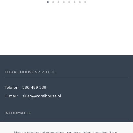
CORAL HOUSE SP. Z O. O.
Telefon:
530 499 289
E-mail:
sklep@coralhouse.pl
INFORMACJE
REGULAMINY
Nasza strona internetowa używa plików cookies (tzw.