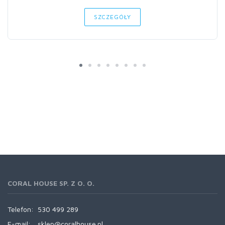
SZCZEGÓŁY
CORAL HOUSE SP. Z O. O.
Telefon:
530 499 289
E-mail:
sklep@coralhouse.pl