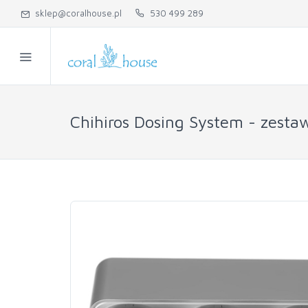
sklep@coralhouse.pl
530 499 289
Chihiros Dosing System - zest