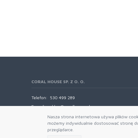
CORAL HOUSE SP. Z O. O.
Telefon:
530 499 289
E-mail:
sklep@coralhouse.pl
Nasza strona internetowa używa plików cooki
możemy indywidualnie dostosować stronę do 
przeglądarce.