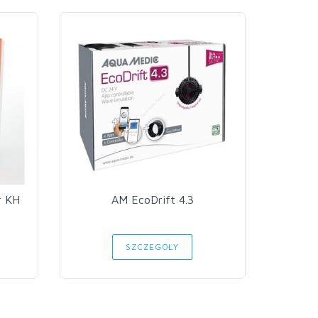
r KH
AM EcoDrift 4.3
Aq
SZCZEGÓŁY