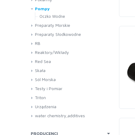
Pompy
Oczko Wodne
Preparaty Morskie
Balling
Preparaty Słodkowodne
Pokarmy
RB
Reaktory/Wkłady
Red Sea
Akwaria
Skała
Sól Morska
Testy i Pomiar
Triton
Urządzenia
water chemistry,additives
PRODUCENCI