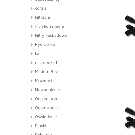
Pompy
Filtry
corals
RO
Filtracja
filtration media
Filtry kaskadowe
Hydraulika
Kolanka
kz
Mufa
microbe-lift
Rury
Modern Reef
Trójnik
Mrożonki
Zawory
Nawodnienie
Odpieniacze
Ogrzewanie
Oświetlenie
Piaski
Pokarmy