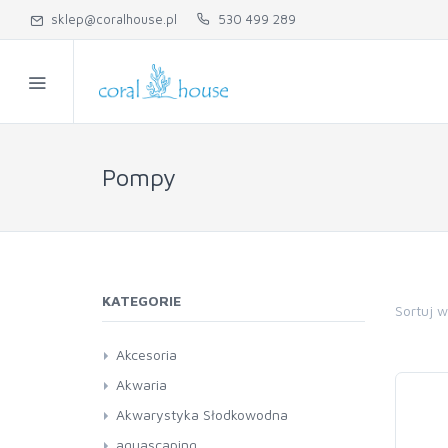
sklep@coralhouse.pl
530 499 289
Pompy
KATEGORIE
Sortuj 
Akcesoria
Czyściki
Akwaria
Kleje
Akwarystyka Słodkowodna
Podstawki
Akwaria
aquascaping