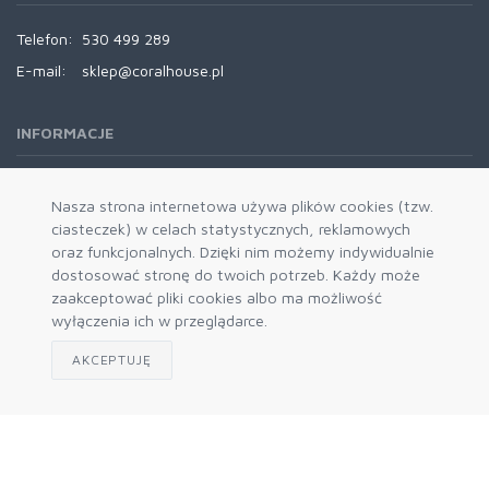
Telefon:
530 499 289
E-mail:
sklep@coralhouse.pl
INFORMACJE
REGULAMINY
Nasza strona internetowa używa plików cookies (tzw.
ciasteczek) w celach statystycznych, reklamowych
oraz funkcjonalnych. Dzięki nim możemy indywidualnie
dostosować stronę do twoich potrzeb. Każdy może
zaakceptować pliki cookies albo ma możliwość
wyłączenia ich w przeglądarce.
AKCEPTUJĘ
Zapisz się do naszego newslettera
Akceptuję politykę prywatności