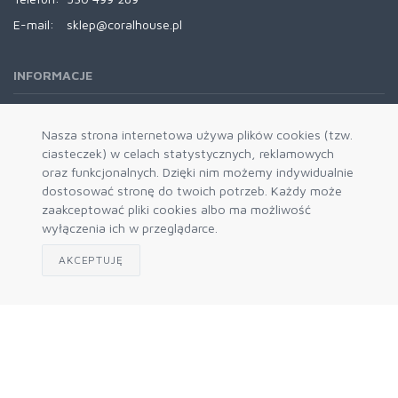
E-mail:
sklep@coralhouse.pl
INFORMACJE
REGULAMINY
Nasza strona internetowa używa plików cookies (tzw.
ciasteczek) w celach statystycznych, reklamowych
oraz funkcjonalnych. Dzięki nim możemy indywidualnie
dostosować stronę do twoich potrzeb. Każdy może
zaakceptować pliki cookies albo ma możliwość
wyłączenia ich w przeglądarce.
AKCEPTUJĘ
Zapisz się do naszego newslettera
Akceptuję politykę prywatności
© 2026 CoralHouse B2B. Engine
mercatum b2b