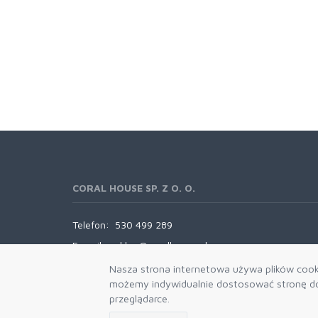
CORAL HOUSE SP. Z O. O.
Telefon:
530 499 289
E-mail:
sklep@coralhouse.pl
Nasza strona internetowa używa plików cooki
możemy indywidualnie dostosować stronę do 
przeglądarce.