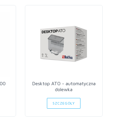
300
Desktop ATO - automatyczna
Deskto
dolewka
SZCZEGÓŁY