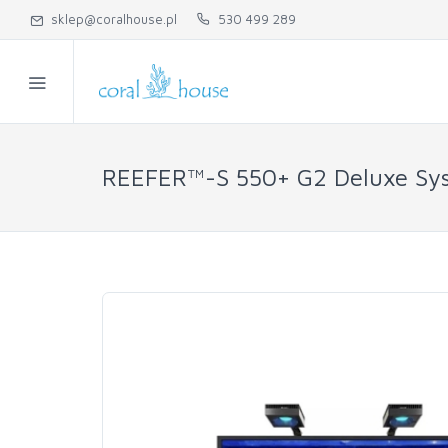
sklep@coralhouse.pl
530 499 289
REEFER™-S 550+ G2 Deluxe Syst