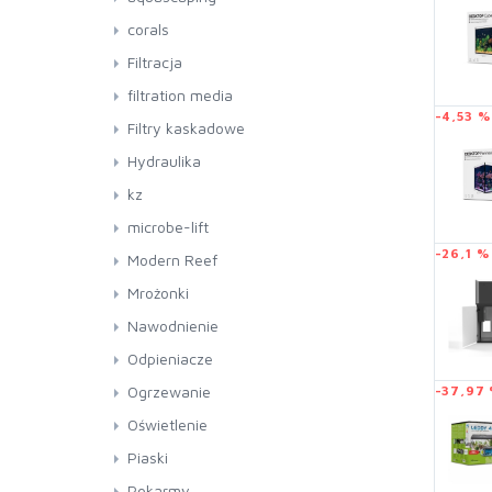
Pompy
Filtry
corals
RO
Filtracja
filtration media
-4,53 %
Filtry kaskadowe
Hydraulika
Kolanka
kz
Mufa
microbe-lift
-26,1 %
Rury
Modern Reef
Trójnik
Mrożonki
Zawory
Nawodnienie
Odpieniacze
Ogrzewanie
-37,97
Oświetlenie
Piaski
Pokarmy