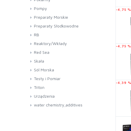
Pompy
-4,75 %
Oczko Wodne
Preparaty Morskie
Balling
Preparaty Słodkowodne
Pokarmy
RB
Reaktory/Wkłady
-4,75 %
Red Sea
Akwaria
Skała
ReefControl
Sól Morska
Testy i Pomiar
-4,39 
Triton
Urządzenia
water chemistry,additives