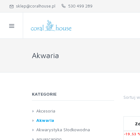
sklep@coralhouse.pl
530 499 289
Akwaria
KATEGORIE
Sortuj 
Akcesoria
Czyściki
Akwaria
Zd
Kleje
Akwarystyka Słodkowodna
-19,53 
Podstawki
Akwaria
aquascaping