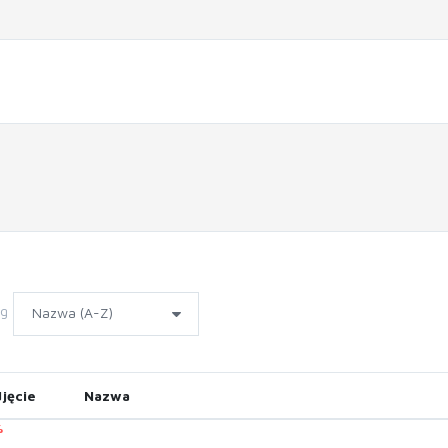
wg
jęcie
Nazwa
%