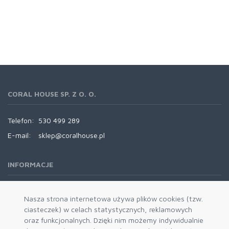
CORAL HOUSE SP. Z O. O.
Telefon:
530 499 289
E-mail:
sklep@coralhouse.pl
INFORMACJE
REGULAMINY
Nasza strona internetowa używa plików cookies (tzw.
ciasteczek) w celach statystycznych, reklamowych
oraz funkcjonalnych. Dzięki nim możemy indywidualnie