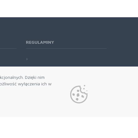
REGULAMINY
cjonalnych. Dzięki nim
żliwość wyłączenia ich w
 naszego newslettera
politykę prywatności