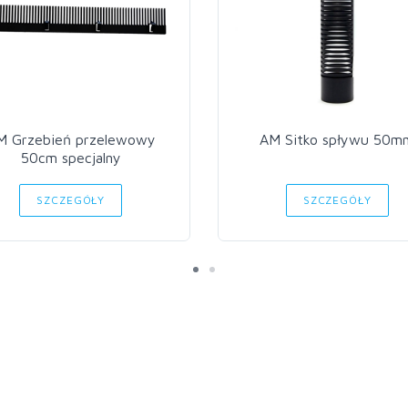
M Grzebień przelewowy
AM Sitko spływu 50m
50cm specjalny
SZCZEGÓŁY
SZCZEGÓŁY