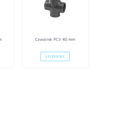
m
Czwórnik PCV 40 mm
Cz
SZCZEGÓŁY