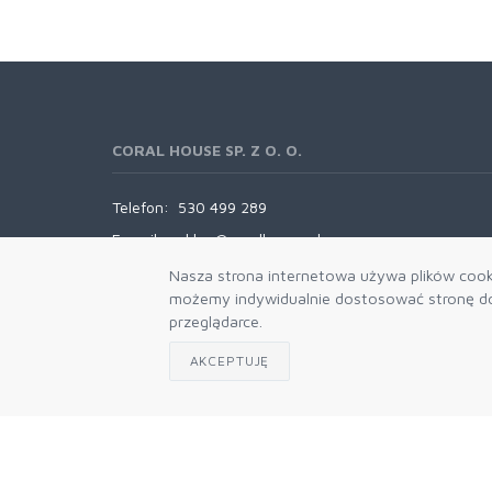
CORAL HOUSE SP. Z O. O.
Telefon:
530 499 289
E-mail:
sklep@coralhouse.pl
Nasza strona internetowa używa plików cooki
możemy indywidualnie dostosować stronę do 
przeglądarce.
AKCEPTUJĘ