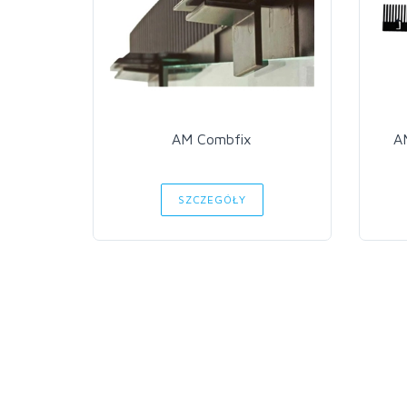
AM Combfix
A
SZCZEGÓŁY