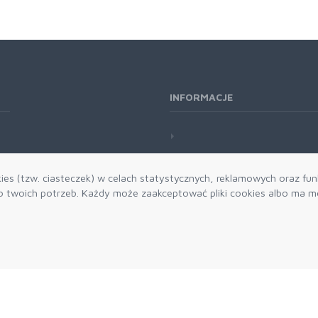
INFORMACJE
es (tzw. ciasteczek) w celach statystycznych, reklamowych oraz funk
twoich potrzeb. Każdy może zaakceptować pliki cookies albo ma mo
Zapisz się do
Akceptuję 