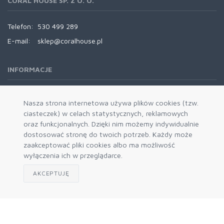
CORAL HOUSE SP. Z O. O.
Telefon:
530 499 289
E-mail:
sklep@coralhouse.pl
INFORMACJE
REGULAMINY
Nasza strona internetowa używa plików cookies (tzw.
ciasteczek) w celach statystycznych, reklamowych
oraz funkcjonalnych. Dzięki nim możemy indywidualnie
dostosować stronę do twoich potrzeb. Każdy może
zaakceptować pliki cookies albo ma możliwość
wyłączenia ich w przeglądarce.
AKCEPTUJĘ
Zapisz się do naszego newslettera
Akceptuję politykę prywatności