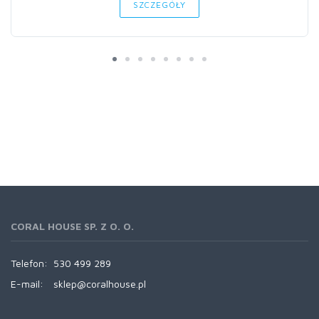
SZCZEGÓŁY
CORAL HOUSE SP. Z O. O.
Telefon:
530 499 289
E-mail:
sklep@coralhouse.pl