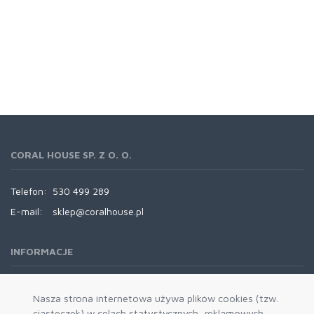
CORAL HOUSE SP. Z O. O.
Telefon:
530 499 289
E-mail:
sklep@coralhouse.pl
INFORMACJE
REGULAMINY
Nasza strona internetowa używa plików cookies (tzw.
ciasteczek) w celach statystycznych, reklamowych